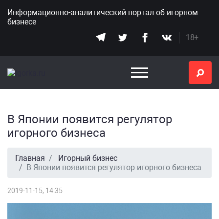
Информационно-аналитический портал
об игорном
бизнесе
18+
В Японии появится регулятор
игорного бизнеса
Главная
Игорный бизнес
В Японии появится регулятор игорного бизнеса
2019-11-15, 14:35