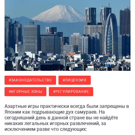
#ЗАКОНОДАТЕЛЬСТВО
#ЛИЦЕНЗИЯ
#ИГОРНЫЕ ЗОНЫ
#РЕГУЛИРОВАНИЕ
Азартные игры практически всегда были запрещены в
Японии как подрывающие дух самураев. На
сегодняшний день в данной стране вы не найдёте
никаких легальных игорных развлечений, за
исключением разве что следующих: