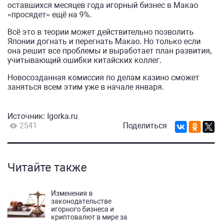
оставшихся месяцев года игорный бизнес в Макао
«просядет» ещё на 9%.
Всё это в теории может действительно позволить
Японии догнать и перегнать Макао. Но только если
она решит все проблемы и выработает план развития,
учитывающий ошибки китайских коллег.
Новосозданная комиссия по делам казино сможет
заняться всем этим уже в начале января.
Источник:
Igorka.ru
2541
Поделиться
Читайте также
Изменения в
законодательстве
игорного бизнеса и
криптовалют в мире за