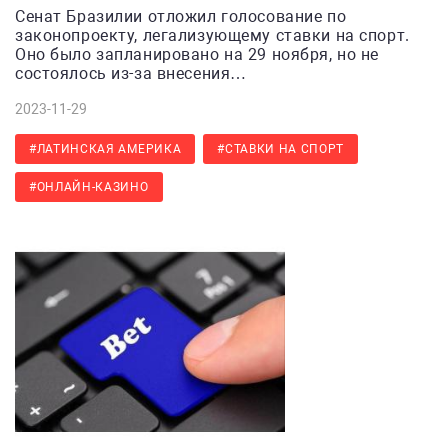
Сенат Бразилии отложил голосование по
законопроекту, легализующему ставки на спорт.
Оно было запланировано на 29 ноября, но не
состоялось из-за внесения…
2023-11-29
#ЛАТИНСКАЯ АМЕРИКА
#СТАВКИ НА СПОРТ
#ОНЛАЙН-КАЗИНО