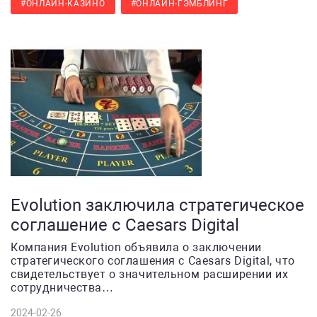
#ОНЛАЙН-КАЗИНО
#ОНЛАЙН-ГЭМБЛИНГ
Evolution заключила стратегическое
соглашение с Caesars Digital
Компания Evolution объявила о заключении
стратегического соглашения с Caesars Digital, что
свидетельствует о значительном расширении их
сотрудничества…
2024-02-26