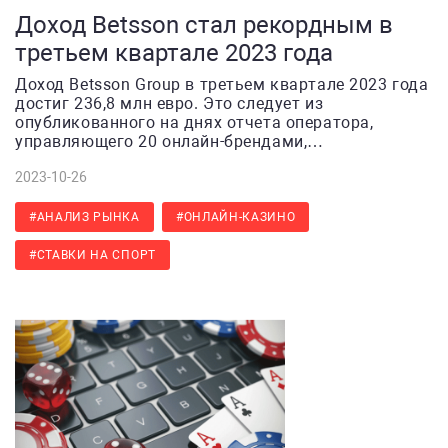
Доход Betsson стал рекордным в
третьем квартале 2023 года
Доход Betsson Group в третьем квартале 2023 года
достиг 236,8 млн евро. Это следует из
опубликованного на днях отчета оператора,
управляющего 20 онлайн-брендами,…
2023-10-26
#АНАЛИЗ РЫНКА
#ОНЛАЙН-КАЗИНО
#СТАВКИ НА СПОРТ