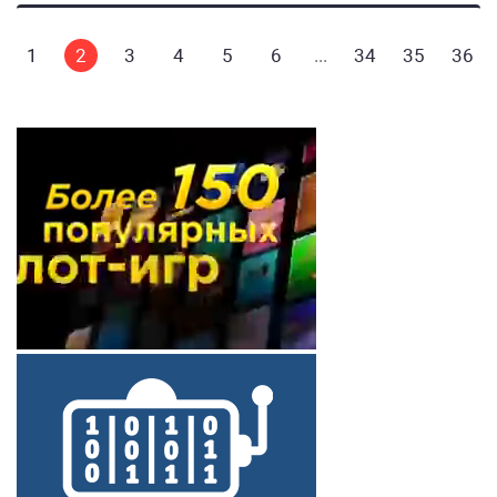
1
2
3
4
5
6
...
34
35
36