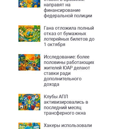
направят на
финансирование
федеральной полиции
Гана отложила полный
отказ от бумажных
лотерейных билетов до
1 октября
Исследование: более
половины работающих
жителей ЮАР делают
ставки ради
дополнительного
дохода
Клубы АПЛ
активизировались в
последний месяц
трансферного окна
Хакеры использовали