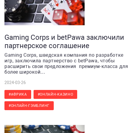
Gaming Corps и betPawa заключили
партнерское соглашение
Gaming Corps, шведская компания по разработке
игр, заключила партнерство с betPawa, чтобы
расширить свои предложения премиум-класса для
более широкой…
2024-03-26
#АФРИКА
#ОНЛАЙН-КАЗИНО
#ОНЛАЙН-ГЭМБЛИНГ