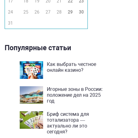
17
18
19
20
21
22
23
24
25
26
27
28
29
30
31
Популярные статьи
Как выбрать честное
онлайн казино?
Игорные зоны в России:
положение дел на 2025
год
Бриф система для
тотализатора —
актуально ли это
сегодня?