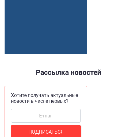
Рассылка новостей
Хотите получать актуальные
новости в числе первых?