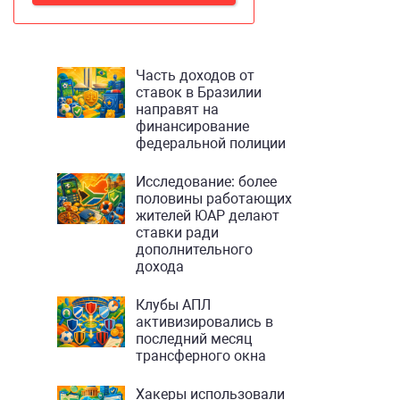
Часть доходов от
ставок в Бразилии
направят на
финансирование
федеральной полиции
Исследование: более
половины работающих
жителей ЮАР делают
ставки ради
дополнительного
дохода
Клубы АПЛ
активизировались в
последний месяц
трансферного окна
Хакеры использовали