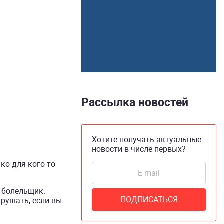
Рассылка новостей
Хотите получать актуальные
новости в числе первых?
ко для кого-то
 болельщик.
арушать, если вы