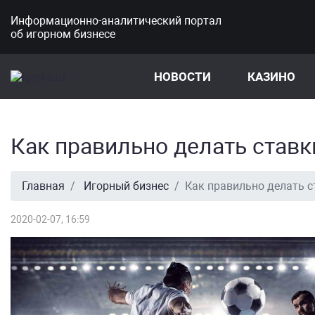
Информационно-аналитический портал
об игорном бизнесе
НОВОСТИ
КАЗИНО
Как правильно делать ставк
Главная
Игорный бизнес
Как правильно делать с
2020-02-07, 16:59