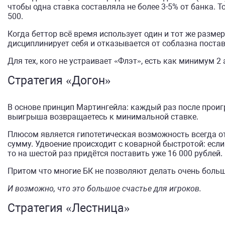
чтобы одна ставка составляла не более 3-5% от банка. Т
500.
Когда беттор всё время использует один и тот же размер
дисциплинирует себя и отказывается от соблазна постав
Для тех, кого не устраивает «Флэт», есть как минимум 2
Стратегия «Догон»
В основе принцип Мартингейла: каждый раз после проигр
выигрыша возвращаетесь к минимальной ставке.
Плюсом является гипотетическая возможность всегда о
сумму. Удвоение происходит с коварной быстротой: если
то на шестой раз придётся поставить уже 16 000 рублей.
Притом что многие БК не позволяют делать очень больши
И возможно, что это большое счастье для игроков.
Стратегия «Лестница»