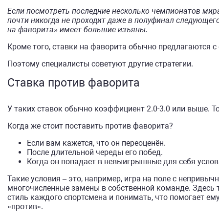
Если посмотреть последние несколько чемпионатов мира
почти никогда не проходит даже в полуфинал следующего
на фаворита» имеет большие изъяны.
Кроме того, ставки на фаворита обычно предлагаются с 
Поэтому специалисты советуют другие стратегии.
Ставка против фаворита
У таких ставок обычно коэффициент 2.0-3.0 или выше. То
Когда же стоит поставить против фаворита?
Если вам кажется, что он переоценён.
После длительной череды его побед.
Когда он попадает в невыигрышные для себя услов
Такие условия – это, например, игра на поле с непривы
многочисленные замены в собственной команде. Здесь т
стиль каждого спортсмена и понимать, что помогает ему
«против».