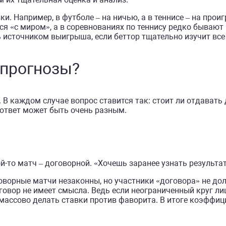
и. Например, в футболе – на ничью, а в теннисе – на проиг
ся «с миром», а в соревнованиях по теннису редко бывают
ь источником выигрыша, если беттор тщательно изучит все
 прогнозы?
. В каждом случае вопрос ставится так: стоит ли отдавать 
 ответ может быть очень разным.
-то матч – договорной. «Хочешь заранее узнать результат
говорные матчи незаконны, но участники «договора» не д
овор не имеет смысла. Ведь если неограниченный круг лиц
 массово делать ставки против фаворита. В итоге коэффи