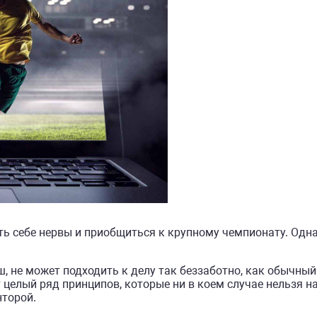
ть себе нервы и приобщиться к крупному чемпионату. Одна
 не может подходить к делу так беззаботно, как обычный
 целый ряд принципов, которые ни в коем случае нельзя н
нторой.