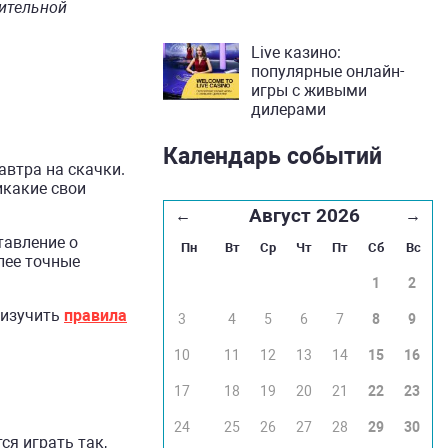
лительной
Live казино:
популярные онлайн-
игры с живыми
дилерами
Календарь событий
автра на скачки.
икакие свои
Август 2026
←
→
тавление о
Пн
Вт
Ср
Чт
Пт
Сб
Вс
лее точные
1
2
 изучить
правила
3
4
5
6
7
8
9
10
11
12
13
14
15
16
17
18
19
20
21
22
23
24
25
26
27
28
29
30
ся играть так,