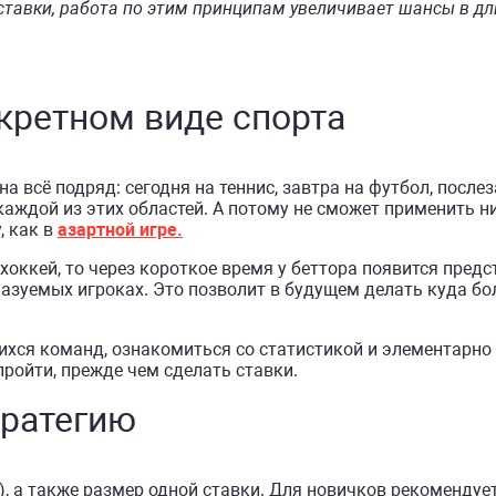
 ставки, работа по этим принципам увеличивает шансы в д
кретном виде спорта
а всё подряд: сегодня на теннис, завтра на футбол, послез
каждой из этих областей. А потому не сможет применить н
, как в
азартной игре.
 хоккей, то через короткое время у беттора появится предс
азуемых игроках. Это позволит в будущем делать куда бо
хся команд, ознакомиться со статистикой и элементарно
ройти, прежде чем сделать ставки.
тратегию
), а также размер одной ставки. Для новичков рекомендует