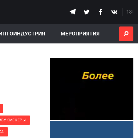
18+
ИПТОИНДУСТРИЯ
МЕРОПРИЯТИЯ
#БУКМЕКЕРЫ
КА