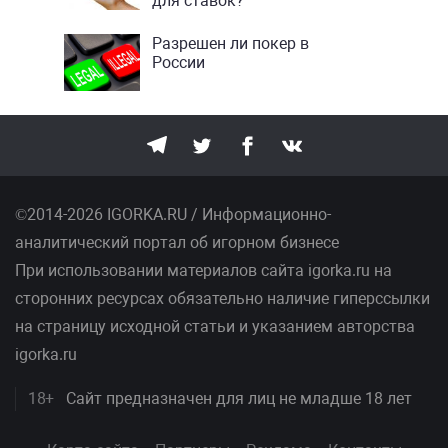
для ставок?
Разрешен ли покер в
России
©2014-2026 IGORKA.RU / Информационно-
аналитический портал об игорном бизнесе
При использовании материалов сайта igorka.ru на
сторонних ресурсах обязательно наличие гиперссылки
на страницу исходной статьи и указанием авторства
igorka.ru
18+
Сайт предназначен для лиц не младше 18 лет