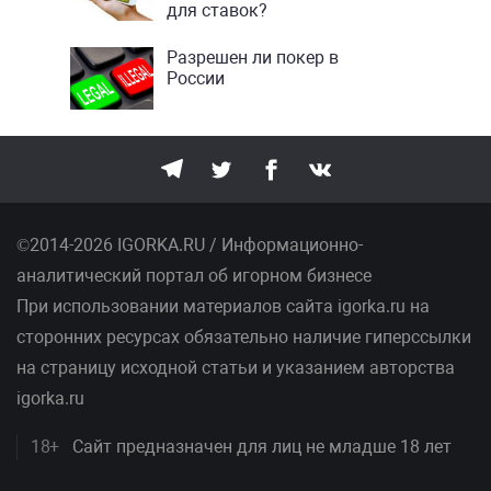
для ставок?
Разрешен ли покер в
России
©2014-2026 IGORKA.RU / Информационно-
аналитический портал об игорном бизнесе
При использовании материалов сайта igorka.ru на
сторонних ресурсах обязательно наличие гиперссылки
на страницу исходной статьи и указанием авторства
igorka.ru
18+
Сайт предназначен для лиц не младше 18 лет