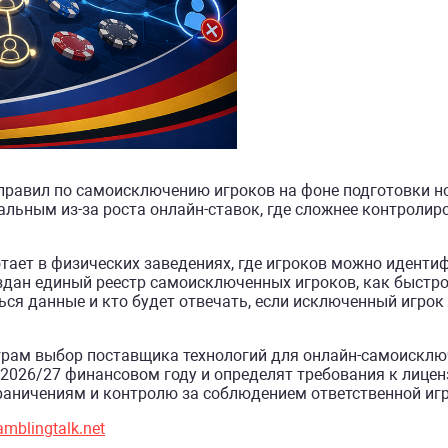
правил по самоисключению игроков на фоне подготовки н
альным из-за роста онлайн-ставок, где сложнее контролир
тает в физических заведениях, где игроков можно иденти
создан единый реестр самоисключенных игроков, как быстр
ься данные и кто будет отвечать, если исключенный игрок
грам выбор поставщика технологий для онлайн-самоисклю
 2026/27 финансовом году и определят требования к лице
раничениям и контролю за соблюдением ответственной иг
amblingtalk.net