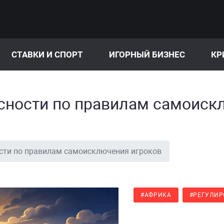
СТАВКИ И СПОРТ
ИГОРНЫЙ БИЗНЕС
КР
сности по правилам самоиск
сти по правилам самоисключения игроков
#АФРИКА
#РЕГУЛИР