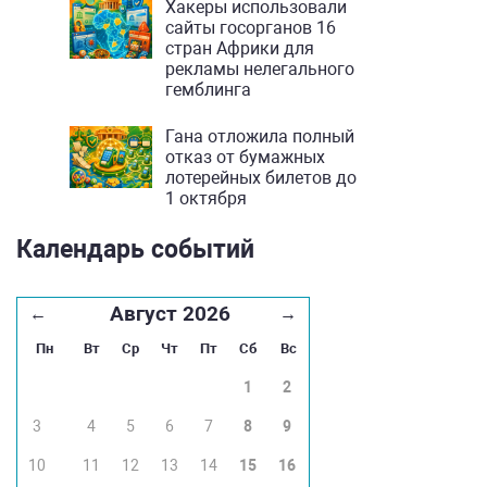
Хакеры использовали
сайты госорганов 16
стран Африки для
рекламы нелегального
гемблинга
Гана отложила полный
отказ от бумажных
лотерейных билетов до
1 октября
Календарь событий
Август 2026
←
→
Пн
Вт
Ср
Чт
Пт
Сб
Вс
1
2
3
4
5
6
7
8
9
10
11
12
13
14
15
16