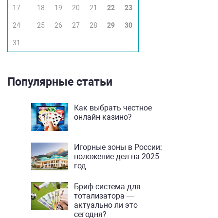
17
18
19
20
21
22
23
24
25
26
27
28
29
30
31
Популярные статьи
Как выбрать честное
онлайн казино?
Игорные зоны в России:
положение дел на 2025
год
Бриф система для
тотализатора —
актуально ли это
сегодня?