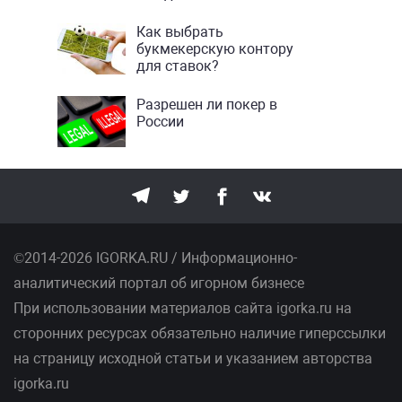
Как выбрать
букмекерскую контору
для ставок?
Разрешен ли покер в
России
©2014-2026 IGORKA.RU / Информационно-
аналитический портал об игорном бизнесе
При использовании материалов сайта igorka.ru на
сторонних ресурсах обязательно наличие гиперссылки
на страницу исходной статьи и указанием авторства
igorka.ru