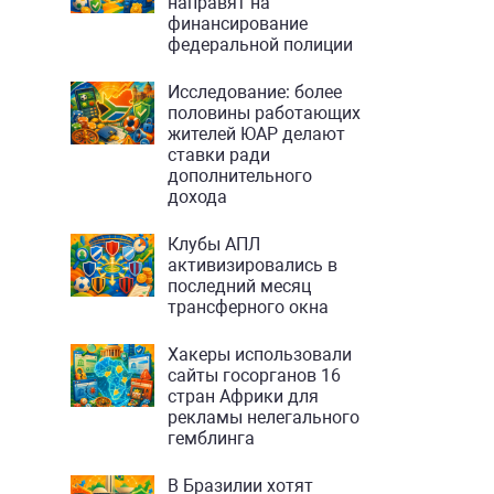
направят на
финансирование
федеральной полиции
Исследование: более
половины работающих
жителей ЮАР делают
ставки ради
дополнительного
дохода
Клубы АПЛ
активизировались в
последний месяц
трансферного окна
Хакеры использовали
сайты госорганов 16
стран Африки для
рекламы нелегального
гемблинга
В Бразилии хотят