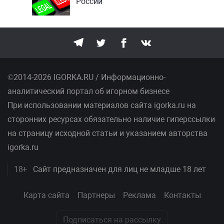
России
©2014-2026 IGORKA.RU / Информационно-
аналитический портал об игорном бизнесе
При использовании материалов сайта igorka.ru на
сторонних ресурсах обязательно наличие гиперссылки
на страницу исходной статьи и указанием авторства
igorka.ru
18+
Сайт предназначен для лиц не младше 18 лет
Карта сайта
Партнеры
Реклама
Контакты
Подписаться на рассылку