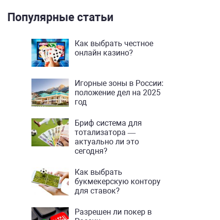
Популярные статьи
Как выбрать честное
онлайн казино?
Игорные зоны в России:
положение дел на 2025
год
Бриф система для
тотализатора —
актуально ли это
сегодня?
Как выбрать
букмекерскую контору
для ставок?
Разрешен ли покер в