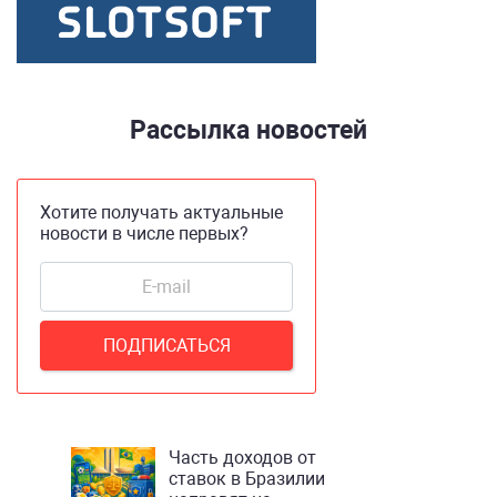
Рассылка новостей
Хотите получать актуальные
новости в числе первых?
Часть доходов от
ставок в Бразилии