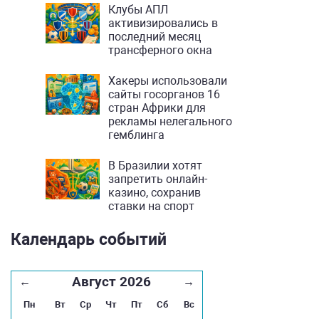
Клубы АПЛ
активизировались в
последний месяц
трансферного окна
Хакеры использовали
сайты госорганов 16
стран Африки для
рекламы нелегального
гемблинга
В Бразилии хотят
запретить онлайн-
казино, сохранив
ставки на спорт
Календарь событий
Август 2026
←
→
Пн
Вт
Ср
Чт
Пт
Сб
Вс