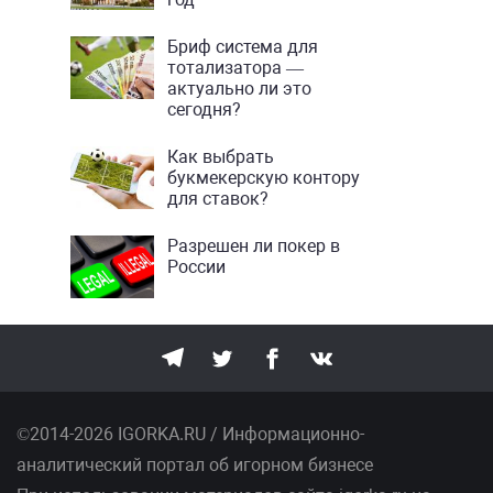
Бриф система для
тотализатора —
актуально ли это
сегодня?
Как выбрать
букмекерскую контору
для ставок?
Разрешен ли покер в
России
©2014-2026 IGORKA.RU / Информационно-
аналитический портал об игорном бизнесе