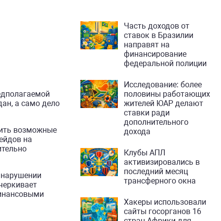
Часть доходов от
ставок в Бразилии
направят на
финансирование
федеральной полиции
Исследование: более
едполагаемой
половины работающих
ан, а само дело
жителей ЮАР делают
ставки ради
дополнительного
чить возможные
дохода
ейдов на
ительно
Клубы АПЛ
активизировались в
последний месяц
 нарушении
трансферного окна
дчеркивает
финансовыми
Хакеры использовали
сайты госорганов 16
стран Африки для