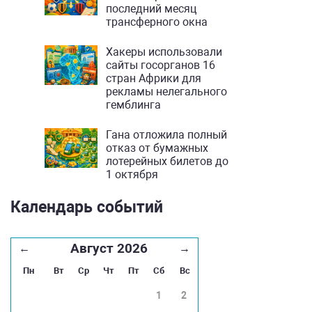
последний месяц
трансферного окна
Хакеры использовали
сайты госорганов 16
стран Африки для
рекламы нелегального
гемблинга
Гана отложила полный
отказ от бумажных
лотерейных билетов до
1 октября
Календарь событий
Август 2026
←
→
Пн
Вт
Ср
Чт
Пт
Сб
Вс
1
2