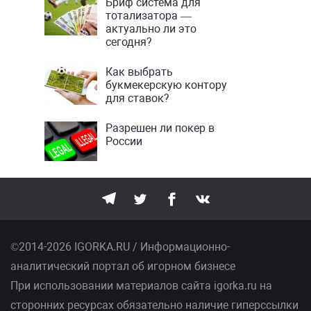
Бриф система для
тотализатора —
актуально ли это
сегодня?
Как выбрать
букмекерскую контору
для ставок?
Разрешен ли покер в
России
©2014-2026 IGORKA.RU / Информационно-
аналитический портал об игорном бизнесе
При использовании материалов сайта igorka.ru на
сторонних ресурсах обязательно наличие гиперссылки