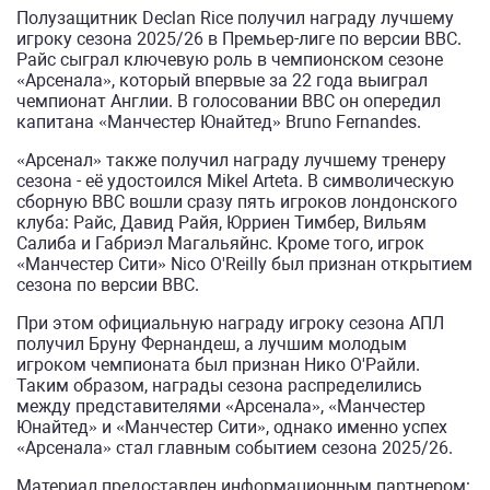
Полузащитник
Declan Rice
получил награду лучшему
игроку сезона 2025/26 в Премьер-лиге по версии BBC.
Райс сыграл ключевую роль в чемпионском сезоне
«Арсенала», который впервые за 22 года выиграл
чемпионат Англии. В голосовании BBC он опередил
капитана «Манчестер Юнайтед»
Bruno Fernandes
.
«Арсенал» также получил награду лучшему тренеру
сезона - её удостоился
Mikel Arteta
. В символическую
сборную BBC вошли сразу пять игроков лондонского
клуба: Райс, Давид Райя, Юрриен Тимбер, Вильям
Салиба и Габриэл Магальяйнс. Кроме того, игрок
«Манчестер Сити»
Nico O'Reilly
был признан открытием
сезона по версии BBC.
При этом официальную награду игроку сезона АПЛ
получил Бруну Фернандеш, а лучшим молодым
игроком чемпионата был признан Нико О'Райли.
Таким образом, награды сезона распределились
между представителями «Арсенала», «Манчестер
Юнайтед» и «Манчестер Сити», однако именно успех
«Арсенала» стал главным событием сезона 2025/26.
Материал предоставлен информационным партнером: