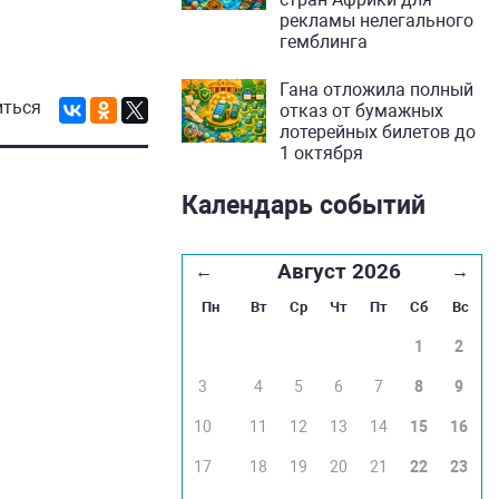
рекламы нелегального
гемблинга
Гана отложила полный
иться
отказ от бумажных
лотерейных билетов до
1 октября
Календарь событий
Август 2026
←
→
Пн
Вт
Ср
Чт
Пт
Сб
Вс
1
2
3
4
5
6
7
8
9
10
11
12
13
14
15
16
17
18
19
20
21
22
23