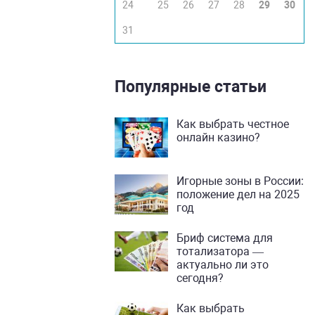
24
25
26
27
28
29
30
31
Популярные статьи
Как выбрать честное
онлайн казино?
Игорные зоны в России:
положение дел на 2025
год
Бриф система для
тотализатора —
актуально ли это
сегодня?
Как выбрать