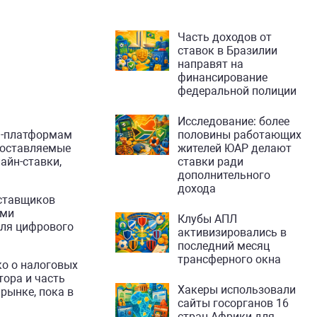
Часть доходов от
ставок в Бразилии
направят на
финансирование
федеральной полиции
Исследование: более
йн-платформам
половины работающих
едоставляемые
жителей ЮАР делают
айн-ставки,
ставки ради
дополнительного
дохода
оставщиков
ими
Клубы АПЛ
для цифрового
активизировались в
последний месяц
трансферного окна
ко о налоговых
тора и часть
Хакеры использовали
рынке, пока в
сайты госорганов 16
стран Африки для