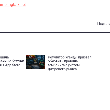
amblingtalk.net
Подел
ешила
Регулятор Уганды призвал
анные беттинг-
обновить правила
 в App Store
гемблинга с учётом
цифрового рынка