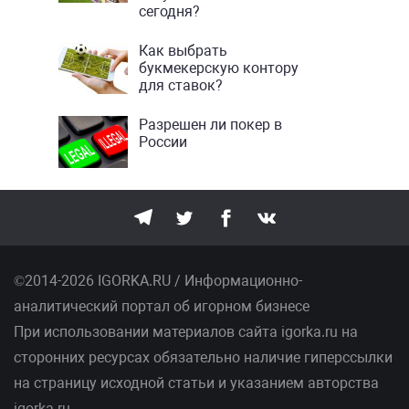
сегодня?
Как выбрать
букмекерскую контору
для ставок?
Разрешен ли покер в
России
©2014-2026 IGORKA.RU / Информационно-
аналитический портал об игорном бизнесе
При использовании материалов сайта igorka.ru на
сторонних ресурсах обязательно наличие гиперссылки
на страницу исходной статьи и указанием авторства
igorka.ru