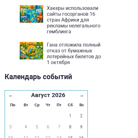
Хакеры использовали
сайты госорганов 16
стран Африки для
рекламы нелегального
гемблинга
Гана отложила полный
отказ от бумажных
лотерейных билетов до
1 октября
Календарь событий
Август 2026
←
→
Пн
Вт
Ср
Чт
Пт
Сб
Вс
1
2
3
4
5
6
7
8
9