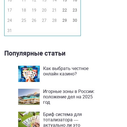
10
11
12
13
14
15
16
17
18
19
20
21
22
23
24
25
26
27
28
29
30
31
Популярные статьи
Как выбрать честное
онлайн казино?
Игорные зоны в России:
положение дел на 2025
год
Бриф система для
тотализатора —
актуально ли это