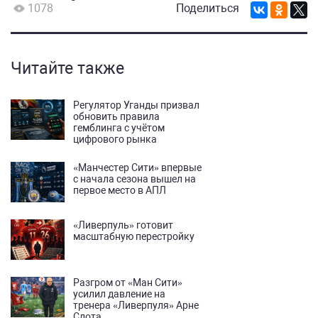
1078
Поделиться
Читайте также
Регулятор Уганды призвал
обновить правила
гемблинга с учётом
цифрового рынка
«Манчестер Сити» впервые
с начала сезона вышел на
первое место в АПЛ
«Ливерпуль» готовит
масштабную перестройку
Разгром от «Ман Сити»
усилил давление на
тренера «Ливерпуля» Арне
Слота