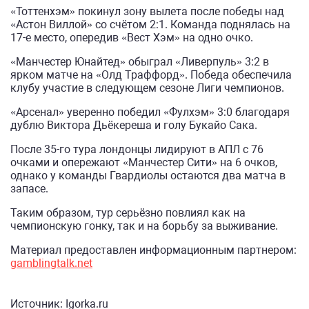
«Тоттенхэм» покинул зону вылета после победы над
«Астон Виллой» со счётом 2:1. Команда поднялась на
17-е место, опередив «Вест Хэм» на одно очко.
«Манчестер Юнайтед» обыграл «Ливерпуль» 3:2 в
ярком матче на «Олд Траффорд». Победа обеспечила
клубу участие в следующем сезоне Лиги чемпионов.
«Арсенал» уверенно победил «Фулхэм» 3:0 благодаря
дублю Виктора Дьёкереша и голу Букайо Сака.
После 35-го тура лондонцы лидируют в АПЛ с 76
очками и опережают «Манчестер Сити» на 6 очков,
однако у команды Гвардиолы остаются два матча в
запасе.
Таким образом, тур серьёзно повлиял как на
чемпионскую гонку, так и на борьбу за выживание.
Материал предоставлен информационным партнером:
gamblingtalk.net
Источник:
Igorka.ru