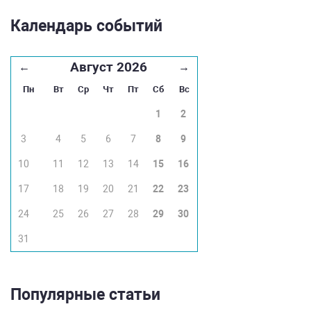
Календарь событий
Август 2026
←
→
Пн
Вт
Ср
Чт
Пт
Сб
Вс
1
2
3
4
5
6
7
8
9
10
11
12
13
14
15
16
17
18
19
20
21
22
23
24
25
26
27
28
29
30
31
Популярные статьи