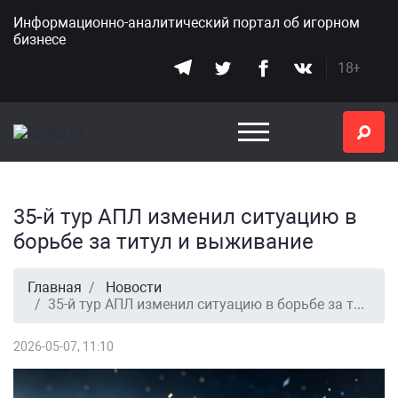
Информационно-аналитический портал
об игорном
бизнесе
18+
35-й тур АПЛ изменил ситуацию в
борьбе за титул и выживание
Главная
Новости
35-й тур АПЛ изменил ситуацию в борьбе за титул и выживание
2026-05-07, 11:10